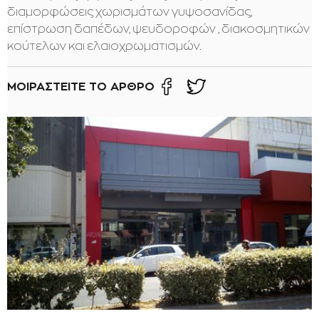
διαμορφώσεις χωρισμάτων γυψοσανίδας,
επίστρωση δαπέδων, ψευδοροφών , διακοσμητικών
κούτελων και ελαιοχρωματισμών.
ΜΟΙΡΑΣΤΕΙΤΕ ΤΟ ΑΡΘΡΟ