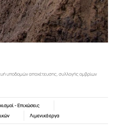
κευή υποδομών αποχέτευσης, συλλογής ομβρίων
χισμοί - Επιχώσεις