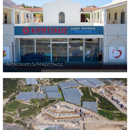
Ανακαίνιση S/M Κρητικός