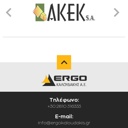
Τηλέφωνο:
+30 2810 316333
E-mail:
info@ergokaloudakis.gr