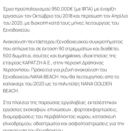
Έργο προϋπολογισμού 950.000€ (με ΦΠΑ) με έναρξη
εργασιών τον Οκτώβριο του 2018 και περαίωση τον Απρίλιο
του 2020, με διακοπή κατά τους μήνες λειτουργίας του
ξενοδοχείου.
Ανακαίνιση πεντάστερου ξενοδοχειακού συγκροτήματος
που απλώνεται σε έκταση 90 στρεμμάτων και διαθέτει
500 δωμάτια, σουίτες και bungalows, ιδιοκτησίας της
εταιρίας ΚΑΡΑΤΖΗ Α.Ε., στην περιοχή Δράπανος
Χερσονήσου. Πρόκειτια για ριζική ανακαίνιση του
ξενοδοχείου NANA BEACH που θα λειτουργήσει από το
καλοκαίρι του 2020 ως το πολυτελές NANA GOLDEN
BEACH.
Στα πλαίσια της παρούσας εργολαβίας εκτελέστηκαν
εργασίες εκσκαφών, επιχώσεων , φορτοεκφορτώσεις,
διαμορφώσεις του περιβάλλοντος χώρου, κατασκευή
ελικοδρομίου, οδοστρωσία και ασφαλτοστρώσεις για την
ανακαίνιση του ξενοδοχείου.