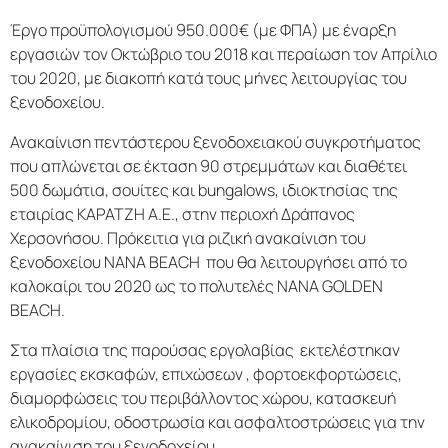
Έργο προϋπολογισμού 950.000€ (με ΦΠΑ) με έναρξη
εργασιών τον Οκτώβριο του 2018 και περαίωση τον Απρίλιο
του 2020, με διακοπή κατά τους μήνες λειτουργίας του
ξενοδοχείου.
Ανακαίνιση πεντάστερου ξενοδοχειακού συγκροτήματος
που απλώνεται σε έκταση 90 στρεμμάτων και διαθέτει
500 δωμάτια, σουίτες και bungalows, ιδιοκτησίας της
εταιρίας ΚΑΡΑΤΖΗ Α.Ε., στην περιοχή Δράπανος
Χερσονήσου. Πρόκειτια για ριζική ανακαίνιση του
ξενοδοχείου NANA BEACH που θα λειτουργήσει από το
καλοκαίρι του 2020 ως το πολυτελές NANA GOLDEN
BEACH.
Στα πλαίσια της παρούσας εργολαβίας εκτελέστηκαν
εργασίες εκσκαφών, επιχώσεων , φορτοεκφορτώσεις,
διαμορφώσεις του περιβάλλοντος χώρου, κατασκευή
ελικοδρομίου, οδοστρωσία και ασφαλτοστρώσεις για την
ανακαίνιση του ξενοδοχείου.